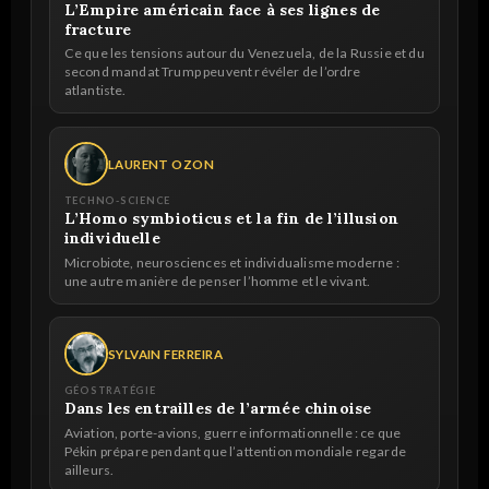
L’Empire américain face à ses lignes de
fracture
Ce que les tensions autour du Venezuela, de la Russie et du
second mandat Trump peuvent révéler de l’ordre
atlantiste.
LAURENT OZON
TECHNO-SCIENCE
L’Homo symbioticus et la fin de l’illusion
individuelle
Microbiote, neurosciences et individualisme moderne :
une autre manière de penser l’homme et le vivant.
SYLVAIN FERREIRA
GÉOSTRATÉGIE
Dans les entrailles de l’armée chinoise
Aviation, porte-avions, guerre informationnelle : ce que
Pékin prépare pendant que l’attention mondiale regarde
ailleurs.