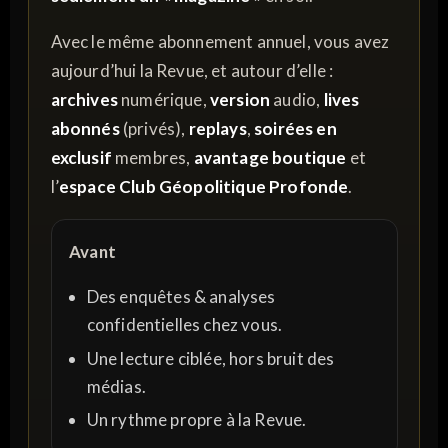
Avec le même abonnement annuel, vous avez
aujourd’hui la Revue, et autour d’elle :
archives
numérique,
version
audio,
lives
abonnés
(privés),
replays
,
soirées en
exclusif
membres,
avantage boutique
et
l’
espace Club Géopolitique Profonde
.
Avant
Des enquêtes & analyses
confidentielles chez vous.
Une lecture ciblée, hors bruit des
médias.
Un rythme propre à la Revue.