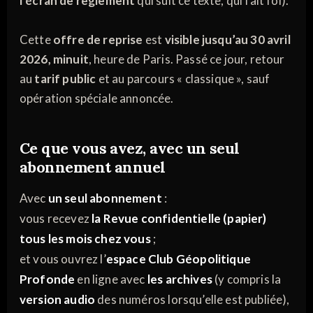
l’écran de règlement
qui suit ce texte, qui fait foi).
Cette
offre de reprise
est
visible jusqu’au 30 avril
2026, minuit
, heure de Paris. Passé ce jour, retour
au
tarif public
et au parcours « classique », sauf
opération spéciale annoncée.
Ce que vous avez, avec
un seul
abonnement annuel
Avec
un seul abonnement
:
vous recevez
la Revue confidentielle (papier)
tous les mois chez vous
;
et vous ouvrez l’
espace Club Géopolitique
Profonde
en ligne avec
les archives
(y compris la
version audio
des numéros lorsqu’elle est publiée),