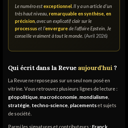
Le numéro est
exceptionnel
. Il y a un article d’un
très haut niveau,
remarquable en synthèse, en
précision
, avec un explicatif clair sur le
processus
et l’
envergure
de l’affaire Epstein. Je
conseille vraiment à tout le monde.
(Avril 2026)
Qui écrit dans la Revue
aujourd’hui
?
La Revue ne repose pas sur un seul nom posé en
vitrine. Vous retrouvez plusieurs lignes de lecture :
géopolitique
,
macroéconomie
,
mondialisme
,
stratégie
,
techno-science
,
placements
et sujets
de société.
Parmi les signatures et contributeurs :
Franck