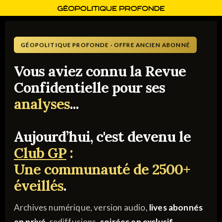
GÉOPOLITIQUE PROFONDE · OFFRE ANCIEN ABONNÉ
Vous aviez connu la Revue
Confidentielle pour ses
analyses
...
Aujourd’hui, c'est devenu le
Club GP
:
Une communauté de 2500+
éveillés
.
Archives numérique, version audio,
lives abonnés
en privé
, rediffusions,
soirées en exclusif