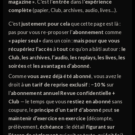
magazine »
. C’est l’
entrée
dans l’
expérience
complète
(papier, Club, archives, audio, lives…).
C’est
justement pour cela
que cette page est là :
pas pour vous re-proposer l’
abonnement
comme
« papier seul »
dans un coin :
mais pour que vous
récupériez l’accès
à
tout
ce qu’on a bâti autour :
le
Club, les archives, l’audio, les replays, les lives, les
soirées
et
les avantages d’abonné
.
Comme
vous avez déjà été abonné
, vous avez le
droit à
un tarif de reprise exclusif
:
−10 %
sur
l’
abonnement annuel Revue confidentielle +
Club
— le temps que vous
restiez en abonné
sans
coupure, le
principe d’un tarif d’abonné
peut
se
maintenir d’exercice en exercice
(décompte,
prélèvement,
échéance
: le détail
figurant sur