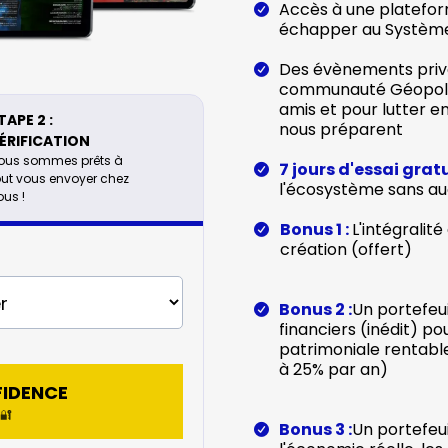
Accès à une platefor
échapper au Système
Des évènements privé
communauté Géopoliti
amis et pour lutter e
TAPE 2 :
nous préparent
ÉRIFICATION
ous sommes prêts à
7 jours d'essai grat
out vous envoyer chez
l'écosystème sans 
ous !
Bonus 1 :
L'intégralit
création (offert)
Bonus 2 :
Un portefeu
financiers (inédit) p
patrimoniale rentabl
à 25% par an)
FIDENCE
🔐
Bonus 3 :
Un portefeui