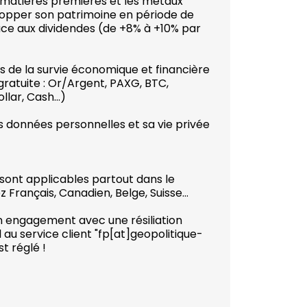
s matières premières et les métaux
elopper son patrimoine en période de
grâce aux dividendes (de +8% à +10% par
s de la survie économique et financière
ratuite : Or/Argent, PAXG, BTC,
lar, Cash...)
s données personnelles et sa vie privée
 sont applicables partout dans le
Français, Canadien, Belge, Suisse...
n engagement avec une résiliation
l au service client "fp[at]geopolitique-
t réglé !