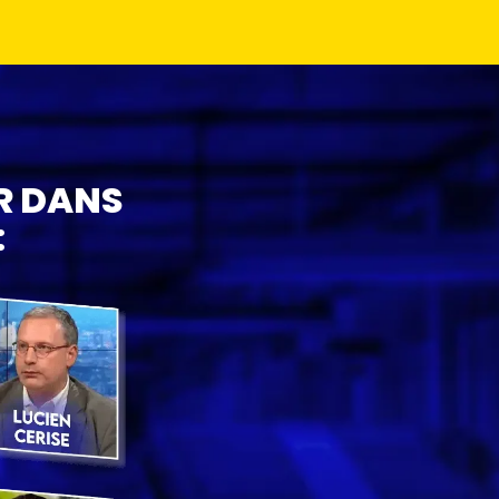
R DANS
: