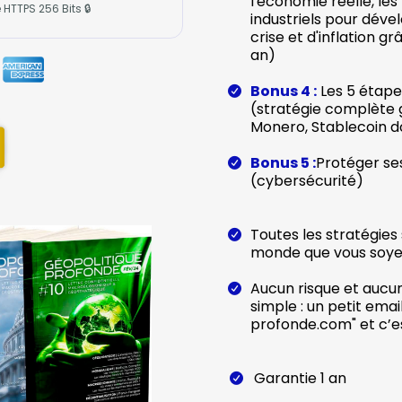
l'économie réelle, le
HTTPS 256 Bits 🔒
industriels pour dév
crise et d'inflation 
an)
Bonus 4 :
Les 5 étape
(stratégie complète g
Monero, Stablecoin dol
Bonus 5 :
Protéger se
(cybersécurité)
Toutes les stratégies
monde que vous soyez 
Aucun risque et aucu
simple : un petit emai
profonde.com" et c’es
Garantie 1 an