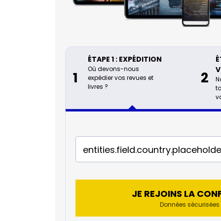
ÉTAPE 1 : EXPÉDITION
É
Où devons-nous
V
1
2
expédier vos revues et
N
livres ?
t
v
JE REJOINS LA CON
Données sécurisées 