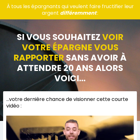
À tous les épargnants qui veulent faire fructifier leur
argent
différemment
:
SI VOUS SOUHAITEZ
VOIR
VOTRE ÉPARGNE VOUS
RAPPORTER
SANS AVOIR À
ATTENDRE 20 ANS ALORS
VOICI...
...votre dernière chance de visionner cette courte
vidéo :