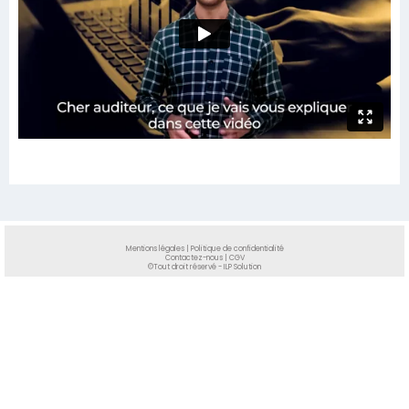
Mentions légales
|
Politique de confidentialité
Contactez-nous
|
CGV
©Tout droit réservé - ILP Solution