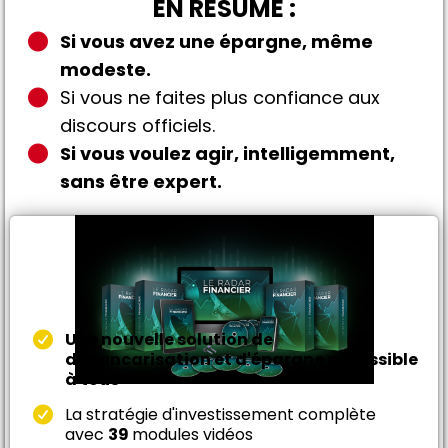
EN RÉSUMÉ :
Si vous avez une épargne, même
modeste.
Si vous ne faites plus confiance aux
discours officiels.
Si vous voulez agir, intelligemment,
sans être expert.
Alors le Radar Financier est fait pour vous.
Vous allez recevoir :
Et je vous invite à y accéder dès maintenant sur ce
bon de commande sécurisé :
Une nouvelle solution de
débancarisation et d'épargne accessible
à tous
La stratégie d'investissement complète
avec
39
modules vidéos