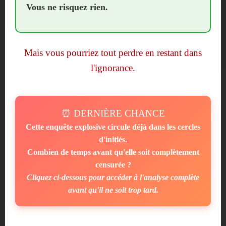
Vous ne risquez rien.
Mais vous pourriez tout perdre en restant dans
l'ignorance.
⏰ DERNIÈRE CHANCE
Cette enquête explosive circule déjà dans les cercles
d'initiés.
Combien de temps avant qu'elle soit complètement
censurée ?
Cliquez ci-dessous pour accéder à l'analyse complète
avant qu'il ne soit trop tard.