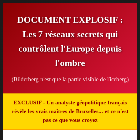
DOCUMENT EXPLOSIF :
Les 7 réseaux secrets qui
contrôlent l'Europe depuis
l'ombre
(Bilderberg n'est que la partie visible de l'iceberg)
EXCLUSIF
- Un analyste géopolitique français
révèle les vrais maîtres de Bruxelles... et ce n'est
pas ce que vous croyez