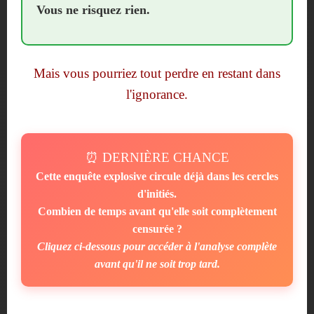
Vous ne risquez rien.
Mais vous pourriez tout perdre en restant dans
l'ignorance.
⏰ DERNIÈRE CHANCE
Cette enquête explosive circule déjà dans les cercles
d'initiés.
Combien de temps avant qu'elle soit complètement
censurée ?
Cliquez ci-dessous pour accéder à l'analyse complète
avant qu'il ne soit trop tard.