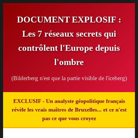
DOCUMENT EXPLOSIF :
Les 7 réseaux secrets qui
contrôlent l'Europe depuis
l'ombre
(Bilderberg n'est que la partie visible de l'iceberg)
EXCLUSIF
- Un analyste géopolitique français
révèle les vrais maîtres de Bruxelles... et ce n'est
pas ce que vous croyez