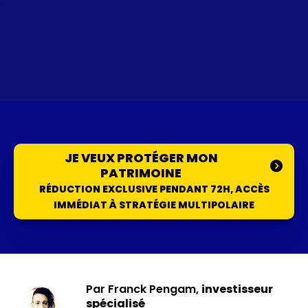
JE VEUX PROTÉGER MON
PATRIMOINE
RÉDUCTION EXCLUSIVE PENDANT 72H, ACCÈS
IMMÉDIAT À STRATÉGIE MULTIPOLAIRE
Par Franck Pengam,
investisseur
spécialisé