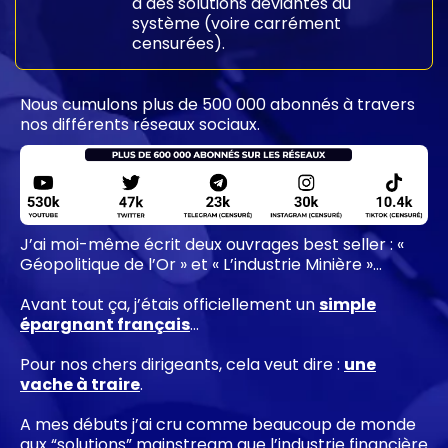
à des solutions déviantes du
système (voire carrément
censurées).
Nous cumulons plus de 500 000 abonnés à travers
nos différents réseaux sociaux.
J’ai moi-même écrit deux ouvrages best seller : «
Géopolitique de l’Or » et « L’industrie Minière »…
Avant tout ça, j’étais officiellement un
simple
épargnant français
…
Pour nos chers dirigeants, cela veut dire :
une
vache à traire
.
A mes débuts j’ai cru comme beaucoup de monde
aux “solutions” mainstream que l’industrie financière