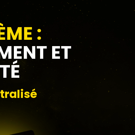
ÈME :
MENT ET
TÉ
ralisé