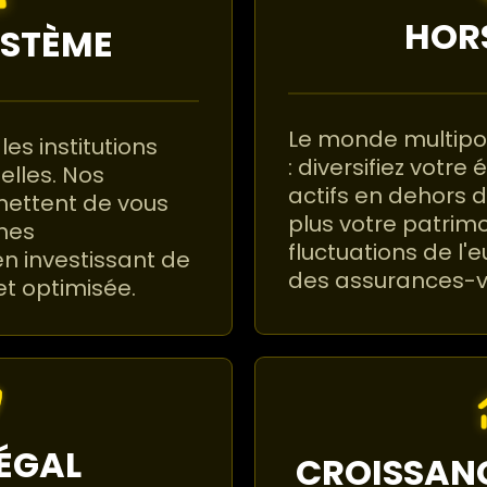
HOR
YSTÈME
Le monde multipol
les institutions
: diversifiez votr
elles. Nos
actifs en dehors d
mettent de vous
plus votre patrimo
mes
fluctuations de l'e
en investissant de
des assurances-v
et optimisée.
LÉGAL
CROISSANC