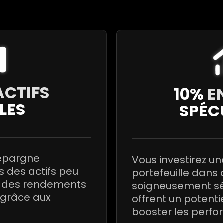
ACTIFS
10%
E
LES
SPÉC
 épargne
Vous investirez un
 des actifs peu
portefeuille dans 
nt des rendements
soigneusement sél
 grâce aux
offrent un potenti
booster les perf