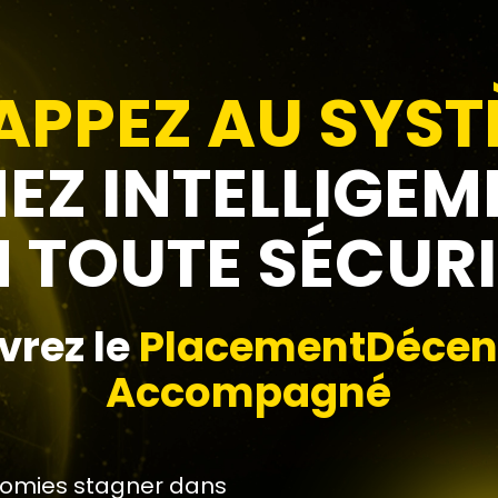
PPEZ AU SYST
EZ INTELLIGEM
N TOUTE SÉCURI
rez le
PlacementDécent
Accompagné
onomies stagner dans