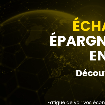
ÉCHA
ÉPARGN
E
Découv
Fatigué de voir vos éc