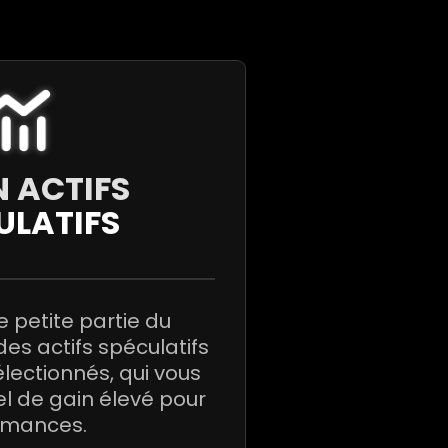
N ACTIFS
ULATIFS
e petite partie du
des actifs spéculatifs
ectionnés, qui vous
el de gain élevé pour
ormances.