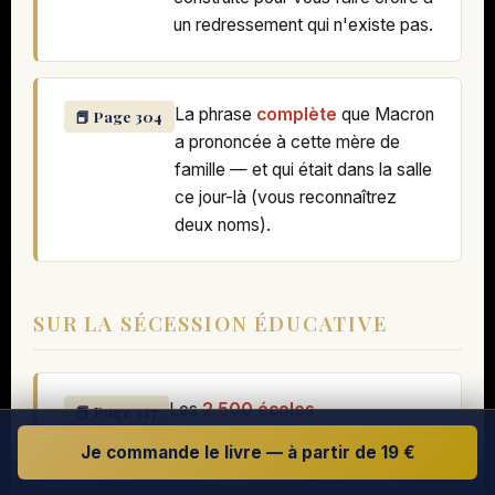
un redressement qui n'existe pas.
La phrase
complète
que Macron
📕 Page 304
a prononcée à cette mère de
famille — et qui était dans la salle
ce jour-là (vous reconnaîtrez
deux noms).
SUR LA SÉCESSION ÉDUCATIVE
Les
2 500 écoles
📕 Page 327
indépendantes
qui fonctionnent
Je commande le livre — à partir de 19 €
en France hors contrat avec l'État
— et pourquoi vos médias n'en