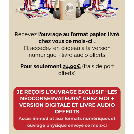
Recevez
l’ouvrage au format papier, livré
chez vous ce mois-ci..
.
Et accédez en cadeau à la version
numérique + livre audio offerts
Pour seulement
24,99€
(frais de port
offerts)
JE REÇOIS L’OUVRAGE EXCLUSIF “LES
NÉOCONSERVATEURS” CHEZ MOI +
VERSION DIGITALE ET LIVRE AUDIO
OFFERTS
Accès immédiat aux formats numériques et
ouvrage physique envoyé ce mois-ci