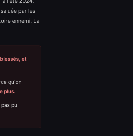
 à l'été 2024.
 saluée par les
toire ennemi. La
blessés, et
rce qu'on
te plus.
a pas pu
.