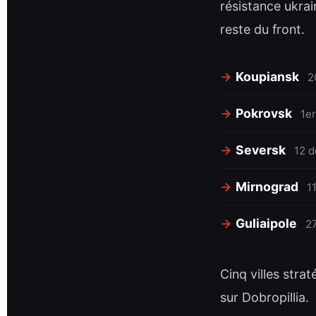
résistance ukra
reste du front.
Koupiansk
2
Pokrovsk
1e
Seversk
12 
Mirnograd
1
Guliaipole
2
Cinq villes stra
sur Dobropillia.