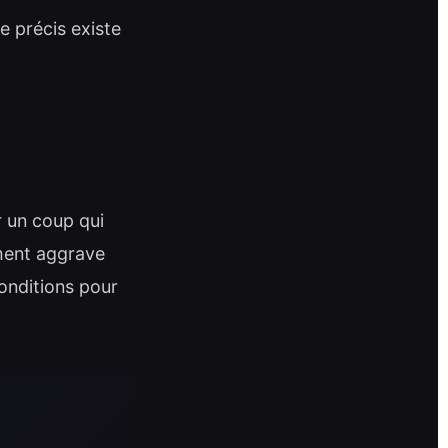
me précis existe
r un coup qui
ment aggrave
conditions pour