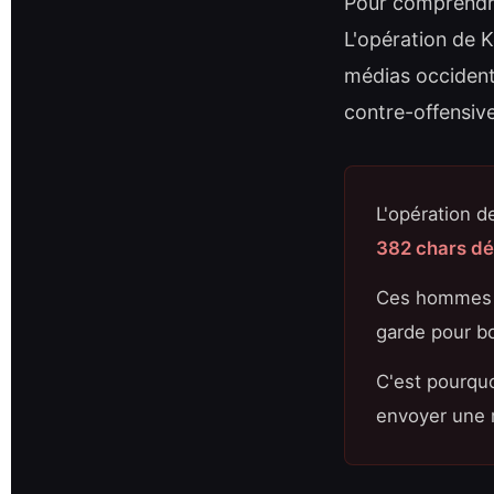
Pour comprendre
L'opération de Ko
médias occident
contre-offensiv
L'opération d
382 chars dét
Ces hommes et
garde pour bo
C'est pourquo
envoyer une r