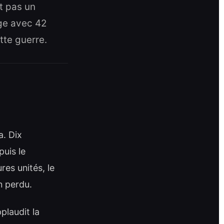
it pas un
ège avec 42
tte guerre.
a. Dix
puis le
es unités, le
n perdu.
plaudit la