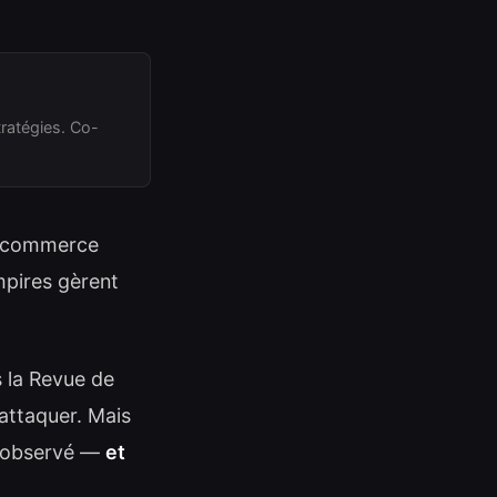
ratégies. Co-
e commerce
empires gèrent
s la Revue de
attaquer. Mais
jà observé —
et