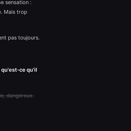
e sensation :
e. Mais trop
nt pas toujours.
:
qu'est-ce qu'il
le, dangereux.