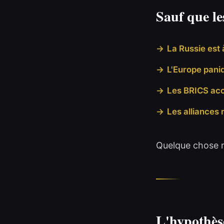
Sauf que le
La Russie est 
L'Europe pani
Les BRICS acc
Les alliances
Quelque chose ne
L'hypothès