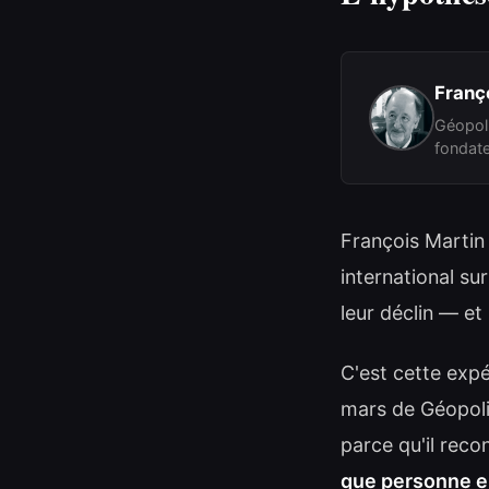
Franç
Géopoli
fondat
François Martin
international su
leur déclin — et
C'est cette expé
mars de Géopoli
parce qu'il reco
que personne en