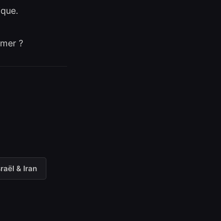
ique.
mmer ?
sraël & Iran