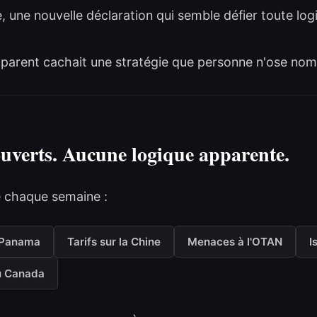
 une nouvelle déclaration qui semble défier toute log
apparent cachait une stratégie que personne n'ose no
ouverts. Aucune logique apparente.
ge chaque semaine :
Panama
Tarifs sur la Chine
Menaces à l'OTAN
I
u Canada