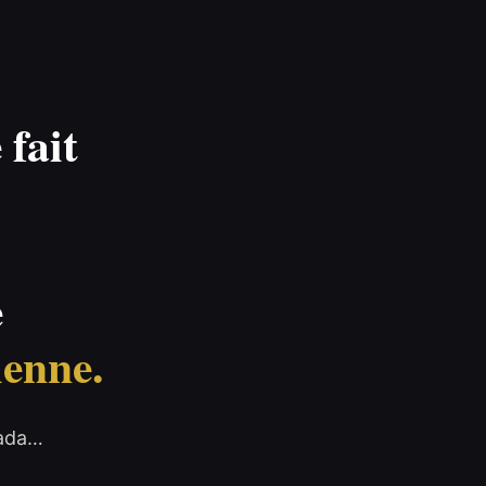
fait
e
ienne.
nada…