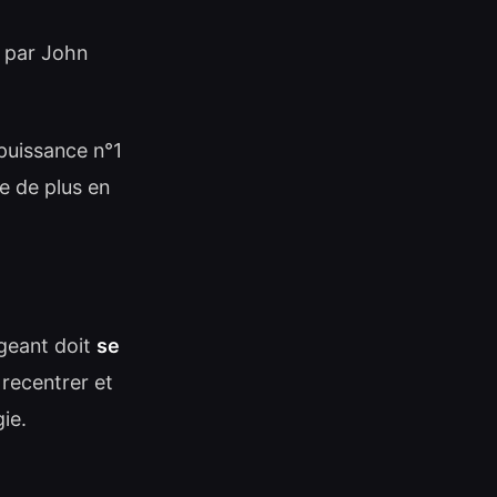
é par John
puissance n°1
se de plus en
igeant doit
se
 recentrer et
gie.