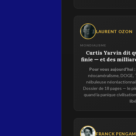
LAURENT OZON
MONDIALISME
Curtis Yarvin dit q
finie — et des millia
Pour vous aujourd'hui :
néocaméralisme, DOGE, T
nébuleuse néoréactionnaire
Dossier de 18 pages — le p
quand la panique civilisati
lib
FRANCK PENGA