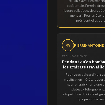
feu du 8 avril : les manc
occidentale. Ferreira dress
riposte balistique, Liban, dé
mondial). Pour arrêter 
présidentielles et r
PA
PIERRE-ANTOINE
TECHNO-SCIENCE
Pendant qu'on bombar
les Émirats travaille
Pour vous aujourd'hui :
vo
modification météo, rapport
guerre Israël–Iran a une 
plateaux télé ignoren
géopolitique du Golfe et géoi
que personne ne 