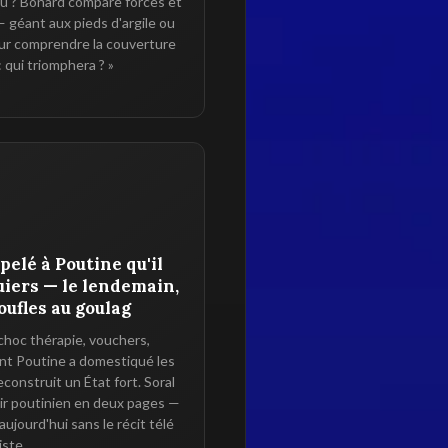
u ? Bonard compare forces et
 — géant aux pieds d'argile ou
ur comprendre la couverture
 qui triomphera ? »
elé à Poutine qu'il
quiers — le lendemain,
oufles au goulag
choc thérapie, vouchers,
nt Poutine a domestiqué les
onstruit un État fort. Soral
ir poutinien en deux pages —
ujourd'hui sans le récit télé
iste.