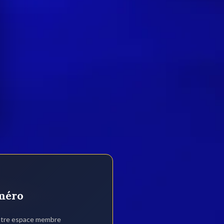
méro
otre espace membre