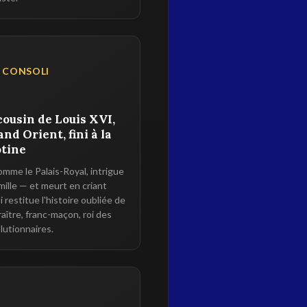
 CONSOLI
 cousin de Louis XVI,
nd Orient, fini à la
otine
omme le Palais-Royal, intrigue
amille — et meurt en criant
 restitue l'histoire oubliée de
raître, franc-maçon, roi des
lutionnaires.