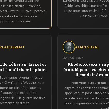
Européens seuls face à Mosco
hettes ont vendu la victoire
faiblesses chiffre par chiffre
e le bilan chiffré — frappes,
puissance sous-estimée ? Po
troit d'Ormuz (~20 % du pétrole
« Russie vs Europe :
de confondre déclarations
apport de forces réel.
 PLAQUEVENT
ALAIN SORAL
MONDIALISME
de Téhéran, Israël et
Khodorkovski a rapp
nt à maîtriser la pluie
était là pour les ché
il coudait des m
l de nuages, programmes de
s « Owning the Weather » : la
Pour vous aujourd'hui :
dimension climatique que les
oligarques apatrides : comme
t. Plaquevent reconnecte
spéculateurs post-URSS et rec
ngénierie — la guerre invisible
raconte la naissance du pouvo
commente en direct.
pour comprendre la Russie d'a
simpl