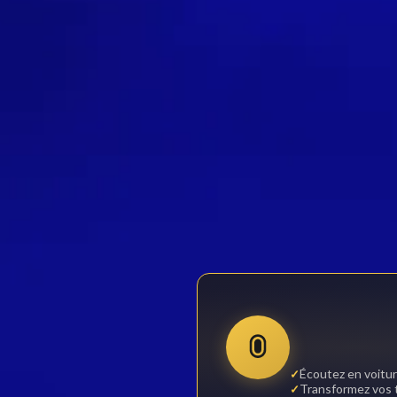
Écoutez en voitur
Transformez vos t