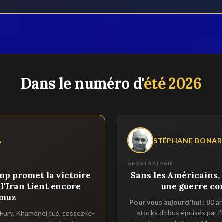
Dans le numéro d'
été 2026
A
STÉPHANE BONA
GÉOSTRATÉGIE
ump promet la victoire
Sans les Américains, 
, l'Iran tient encore
une guerre co
muz
Pour vous aujourd'hui :
80 an
stocks d'obus épuisés par l'
 Fury, Khamenei tué, cessez-le-