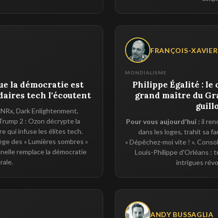
FRANÇOIS-XAVIER
MONDIALISME
ue la démocratie est
Philippe Égalité : le
rdaires tech l'écoutent
grand maître du Gra
guill
NRx, Dark Enlightenment,
rump 2 : Ozon décrypte la
Pour vous aujourd'hui :
il ren
 qui infuse les élites tech.
dans les loges, trahit sa f
iège des « Lumières sombres »
« Dépêchez-moi vite ! ». Consoli
onnelle remplace la démocratie
Louis-Philippe d'Orléans : t
érale.
intrigues révo
M
ANDY BUSSAGLIA