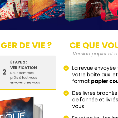
GER DE VIE ?
CE QUE VOU
Version papier et 
ÉTAPE 2 :
La revue envoyée 
VÉRIFICATION
2
Nous sommes
votre boite aux le
prêts à tout vous
format
papier co
envoyer chez vous !
Des livres broché
de l'année et livr
vous