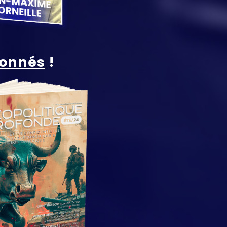
ionnés
!