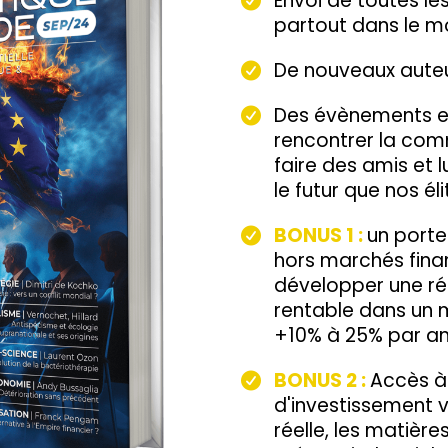
Envoi de toutes les
partout dans le 
De nouveaux auteu
Des évènements en
rencontrer la co
faire des amis et 
le futur que nos él
BONUS 1 :
un porte
hors marchés finan
développer une ré
rentable dans un 
+10% à 25% par a
BONUS 2 :
Accès à 
d'investissement v
réelle, les matière