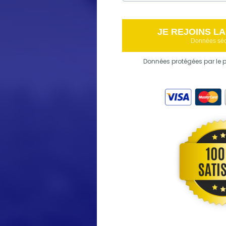
JE REJOINS L
Données séc
Données protégées par le p