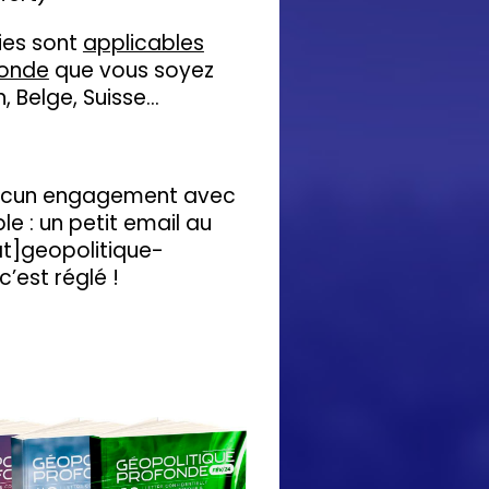
ies sont
applicables
monde
que vous soyez
 Belge, Suisse...
aucun engagement avec
ple : un petit email au
[at]geopolitique-
’est réglé !