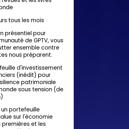
 revues et les livres
monde
rs tous les mois
 présentiel pour
mmunauté de GPTV, vous
lutter ensemble contre
ites nous préparent.
feuille d'investissement
ciers (inédit) pour
silience patrimoniale
monde sous tension (de
n)
un portefeuille
alue sur l'économie
s premières et les