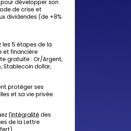
s pour développer son
ode de crise et
aux dividendes (de +8%
les 5 étapes de la
 et financière
e gratuite : Or/Argent,
 Stablecoin dollar,
t protéger ses
es et sa vie privée
uez
l'intégralité
des
s de la Lettre
fert)