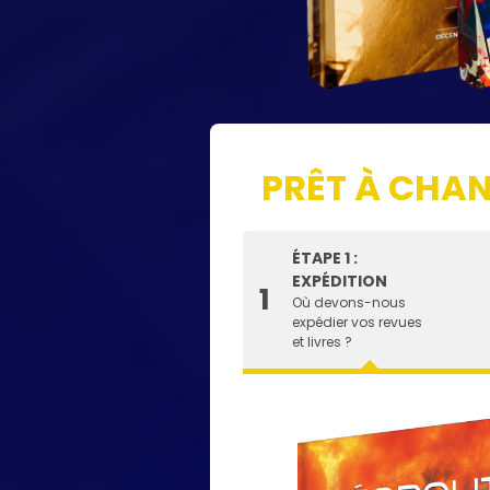
PRÊT À CHAN
ÉTAPE 1 :
EXPÉDITION
1
Où devons-nous
expédier vos revues
et livres ?