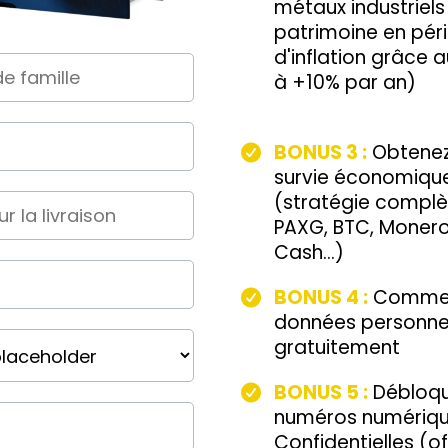
métaux industriel
patrimoine en péri
d'inflation grâce 
à +10% par an)
BONUS 3 :
Obtenez 
survie économique
(stratégie complèt
PAXG, BTC, Monero,
Cash...)
BONUS 4 :
Commen
données personnell
gratuitement
BONUS 5 :
Débloq
numéros numérique
Confidentielles (of