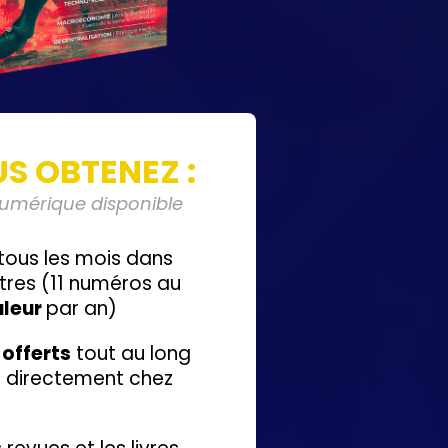
S OBTENEZ :
numérique disponible
tous les mois dans
ttres (11 numéros au
uleur
par an)
s
offerts
tout au long
és directement chez