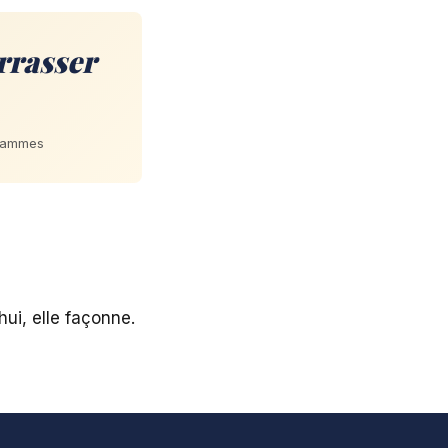
rrasser
grammes
hui, elle façonne.