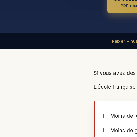
PDF + au
Papier + nu
Si vous avez des 
L'école française 
Moins de l
Moins de g