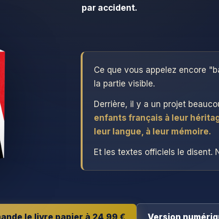
par accident.
Ce que vous appelez encore "b
la partie visible.
Derrière, il y a un projet beauc
enfants français à leur héritag
leur langue, à leur mémoire.
Et les textes officiels le disent. 
nde le livre papier à 24,99 €
Version numériq