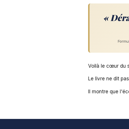
« Déra
Formul
Voilà le cœur du s
Le livre ne dit pa
Il montre que l'éc