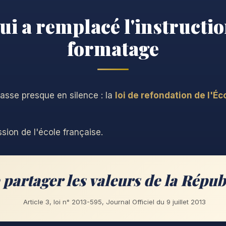
qui a remplacé l'instructio
formatage
passe presque en silence : la
loi de refondation de l'Éc
sion de l'école française.
 partager les valeurs de la Répub
Article 3, loi n° 2013-595, Journal Officiel du 9 juillet 2013