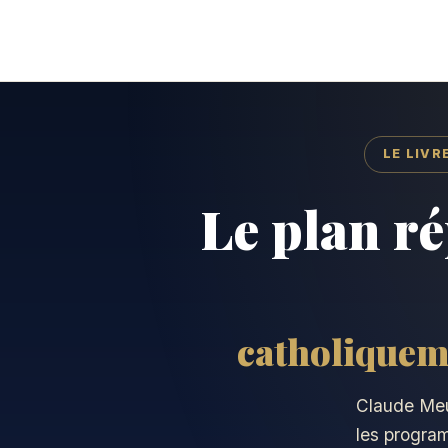
LE LIVR
Le plan r
catholiqueme
Claude Meun
les progra