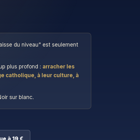
aisse du niveau" est seulement
oup plus profond :
arracher les
e catholique, à leur culture, à
Noir sur blanc.
ue à 19 €