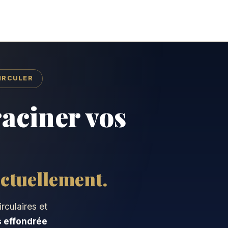
CIRCULER
aciner vos
ectuellement.
rculaires et
s effondrée