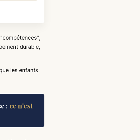
es "compétences",
ppement durable,
que les enfants
e :
ce n'est