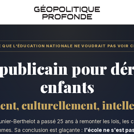
E QUE L'ÉDUCATION NATIONALE NE VOUDRAIT PAS VOIR 
épublicain pour dér
enfants
nt, culturellement, intell
ier-Berthelot a passé 25 ans à remonter les lois, les ci
mmes. Sa conclusion est glaçante :
l'école ne s'est pa