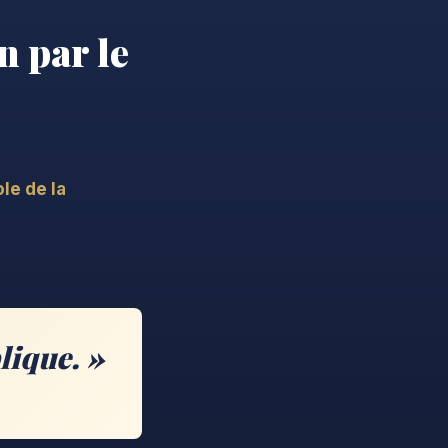
n par le
ole de la
lique. »