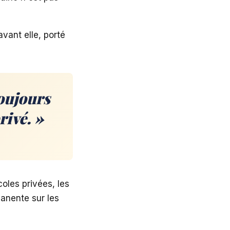
avant elle, porté
toujours
rivé. »
écoles privées, les
manente sur les