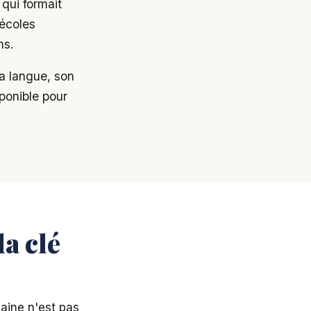
qui formait
 écoles
ns.
a langue, son
sponible pour
la clé
aine n'est pas